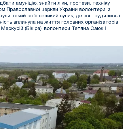
бати амуніцію, знайти ліки, протези, техніку
ом Православної церкви України волонтери, з
ли такий собі великий вулик, де всі трудились і
ність вплинула на життя головних організаторів
еркурій (Бікіра), волонтери Тетяна Саюк і