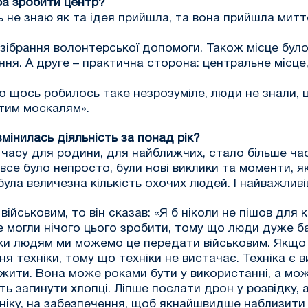
ба зробити центр?
ть не знаю як та ідея прийшла, та вона прийшла митт
 зібрання волонтерської допомоги. Також місце було
іння. А друге – практична сторона: центральне місце
 бо щось робилось таке незрозуміле, люди не знали, 
 тим москалям».
змінилась діяльність за понад рік?
ло часу для родини, для найближчих, стало більше ч
е було непросто, були нові виклики та моменти, які
ула величезна кількість охочих людей. І найважливі
 військовим, то він сказав: «Я б ніколи не пішов дл
е могли нічого цього зробити, тому що люди дуже б
дяки людям ми можемо це передати військовим. Якщо 
я техніки, тому що техніки не вистачає. Техніка є в
ужити. Вона може роками бути у використанні, а мож
ь загинути хлопці. Ліпше послати дрон у розвідку, 
хніку, на забезпечення, щоб якнайшвидше наблизити