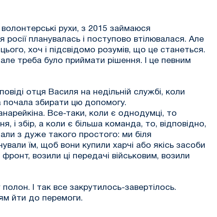
и волонтерські рухи, з 2015 займаюся
 росії планувалась і поступово втілювалася. Але
ього, хоч і підсвідомо розумів, що це станеться.
 але треба було приймати рішення. І це певним
овіді отця Василя на недільній службі, коли
ва почала збирати цю допомогу.
нарейкіна. Все-таки, коли є однодумці, то
, і збір, а коли є більша команда, то, відповідно,
али з дуже такого простого: ми біля
нували їм, щоб вони купили харчі або якісь засоби
а фронт, возили ці передачі військовим, возили
полон. І так все закрутилось-завертілось.
ням йти до перемоги.