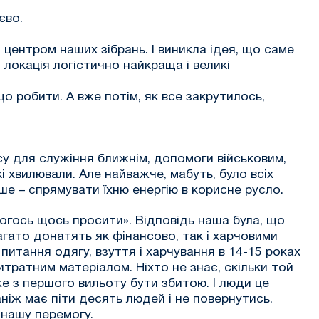
єво.
 центром наших зібрань. І виникла ідея, що саме
, локація логістично найкраща і великі
що робити. А вже потім, як все закрутилось,
асу для служіння ближнім, допомоги військовим,
 хвилювали. Але найважче, мабуть, було всіх
ше – спрямувати їхню енергію в корисне русло.
я когось щось просити». Відповідь наша була, що
агато донатять як фінансово, так і харчовими
питання одягу, взуття і харчування в 14-15 роках
итратним матеріалом. Ніхто не знає, скільки той
е з першого вильоту бути збитою. І люди це
аніж має піти десять людей і не повернутись.
 нашу перемогу.