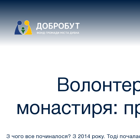
Волонтер
монастиря: про
З чого все починалося? З 2014 року. Тоді почалас