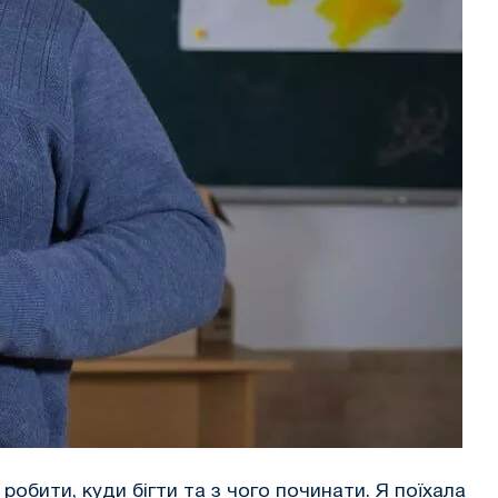
 робити, куди бігти та з чого починати. Я поїхала