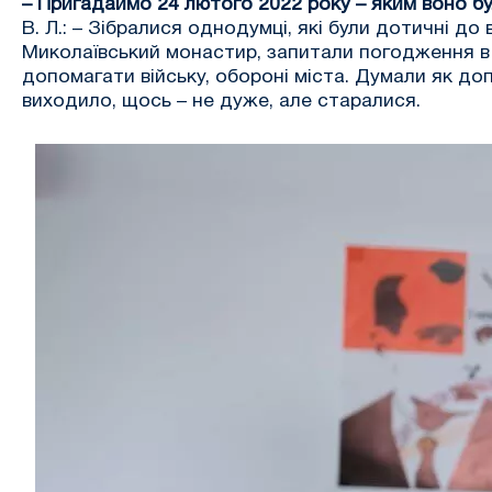
– Пригадаймо 24 лютого 2022 року – яким воно б
В. Л.: – Зібралися однодумці, які були дотичні д
Миколаївський монастир, запитали погодження в 
допомагати війську, обороні міста. Думали як до
виходило, щось – не дуже, але старалися.