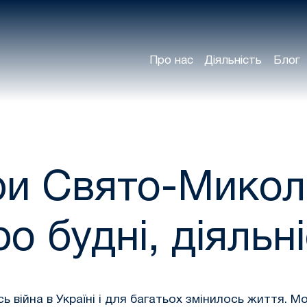
Про нас
Діяльність
Блог
и Свято-Микол
 будні, діяльні
ь війна в Україні і для багатьох змінилось життя. Мо