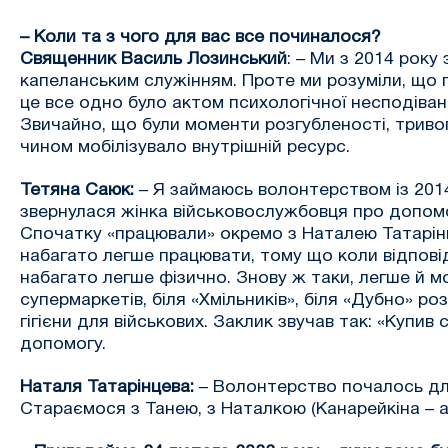
– Коли та з чого для вас все починалося?
Священник Василь Лозинський
: – Ми з 2014 року
капеланським служінням. Проте ми розуміли, що п
це все одно було актом психологічної несподіванк
Звичайно, що були моменти розгубленості, тривоги
чином мобілізувало внутрішній ресурс.
Тетяна Саюк:
– Я займаюсь волонтерством із 2014 
звернулася жінка військовослужбовця про допомогу
Спочатку «працювали» окремо з Наталею Татарінце
набагато легше працювати, тому що коли відповідал
набагато легше фізично. Знову ж таки, легше й м
супермаркетів, біля «Хмільників», біля «Дубно» р
гігієни для військових. Заклик звучав так: «Купив
допомогу.
Наталя Татарінцева:
– Волонтерство почалось для 
Стараємося з Танею, з Наталкою (Канарейкіна – а