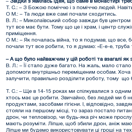
–
Звідки з’явилась ідея, що саме в монастирі тре
Т. С.: – З Божою поміччю і з поміччю людей. Наві
О М.: – Та люди вже самі почали сходитись.
В. Л.: – Миколаївський собор завжди був центром
тут все має бути. Тому що це і храм, і центр служ
приміщення.
О М.: – Як почалась війна, то я подумав, що все,
почали тут все робити, то я думаю: «Е-е-е, труба
– А що було найважчим у цій роботі та взагалі як 
В. Л.: – Її стало дуже багато. На жаль, мало ста
допомоги внутрішньо переміщеним особам. Хоча вс
залучити, правильно розділити роботу, тому що б
Т. С.: – Ще в 14-15 роках ми спілкувалися з одним
хтось має це робити. Звичайно, без людей ми б н
продуктами, засобами гігієни. І, відповідно, зав
стояли на першому місці, то зараз постало питанн
дрон, чи тепловізор, чи будь-яка річ може просл
мають розуміти. Ліпше, щоб збили дрон, аніж мают
Ліпше ми будемо використовувати ці гроші на те