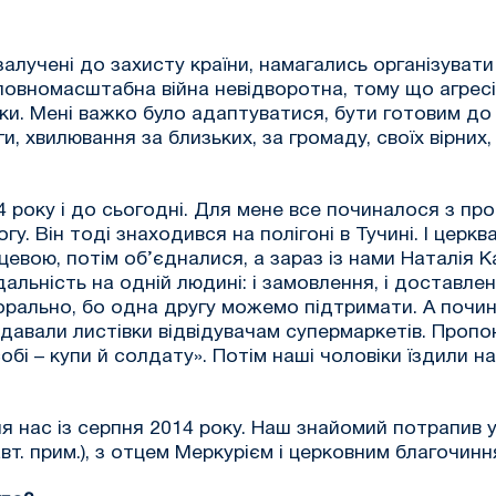
 залучені до захисту країни, намагались організуват
овномасштабна війна невідворотна, тому що агресія
и. Мені важко було адаптуватися, бути готовим до ц
, хвилювання за близьких, за громаду, своїх вірних,
року і до сьогодні. Для мене все починалося з проп
. Він тоді знаходився на полігоні в Тучині. І церк
вою, потім об’єдналися, а зараз із нами Наталія Ка
ьність на одній людині: і замовлення, і доставлення
орально, бо одна другу можемо підтримати. А почин
оздавали листівки відвідувачам супермаркетів. Пропо
 собі – купи й солдату». Потім наші чоловіки їздили н
нас із серпня 2014 року. Наш знайомий потрапив у 
вт. прим.), з отцем Меркурієм і церковним благочин