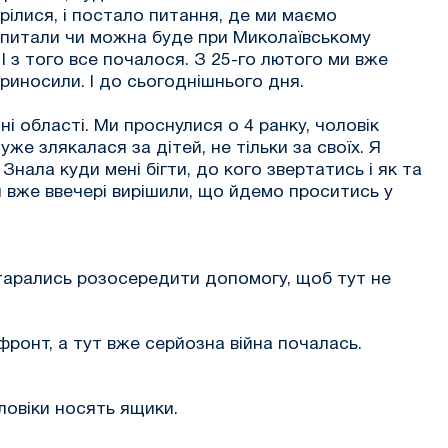
трілися, і постало питання, де ми маємо
запитали чи можна буде при Миколаївському
І з того все почалося. З 25-го лютого ми вже
риносили. І до сьогоднішнього дня.
ні області. Ми проснулися о 4 ранку, чоловік
же злякалася за дітей, не тільки за своїх. Я
нала куди мені бігти, до кого звертатись і як та
а й вже ввечері вирішили, що йдемо проситись у
 старались розосередити допомогу, щоб тут не
фронт, а тут вже серйозна війна почалась.
ловіки носять ящики.