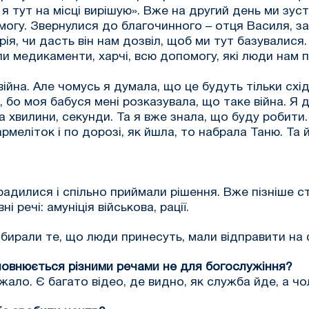
 я тут на місці вирішую». Вже на другий день ми зус
омогу. Звернулися до благочинного – отця Василя, 
я, чи дасть він нам дозвіл, щоб ми тут базувалися. 
и медикаменти, харчі, всю допомогу, які люди нам п
ійна. Але чомусь я думала, що це будуть тільки схід
 бо моя бабуся мені розказувала, що таке війна. Я ду
хвилини, секунди. Та я вже знала, що буду робити. З
кармеліток і по дорозі, як йшла, то набрала Таню. Т
и, радилися і спільно приймали рішення. Вже пізніше
 речі: амуніція військова, рації.
 збирали те, що люди принесуть, мали відправити на 
аповнюється різними речами не для богослужіння?
ало. Є багато відео, де видно, як служба йде, а чо