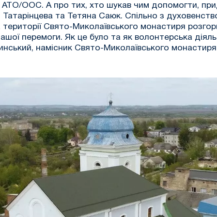
 в АТО/ООС. А про тих, хто шукав чим допомогти, прид
 Татарінцева та Тетяна Саюк. Спільно з духовенств
території Свято-Миколаївського монастиря розгорну
шої перемоги. Як це було та як волонтерська діяль
нський, намісник Свято-Миколаївського монастиря М