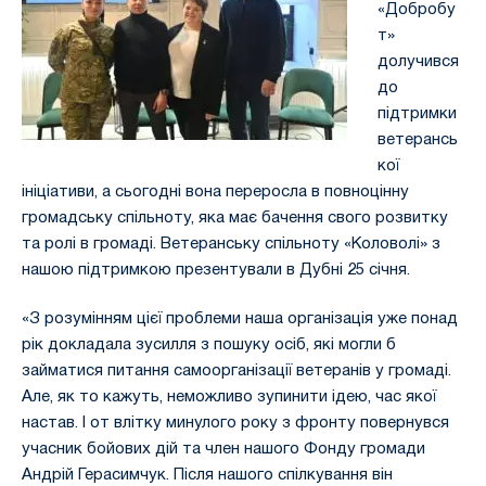
«Добробу
т»
долучився
до
підтримки
ветерансь
кої
ініціативи, а сьогодні вона переросла в повноцінну
громадську спільноту, яка має бачення свого розвитку
та ролі в громаді. Ветеранську спільноту «Коловолі» з
нашою підтримкою презентували в Дубні 25 січня.
«З розумінням цієї проблеми наша організація уже понад
рік докладала зусилля з пошуку осіб, які могли б
займатися питання самоорганізації ветеранів у громаді.
Але, як то кажуть, неможливо зупинити ідею, час якої
настав. І от влітку минулого року з фронту повернувся
учасник бойових дій та член нашого Фонду громади
Андрій Герасимчук. Після нашого спілкування він