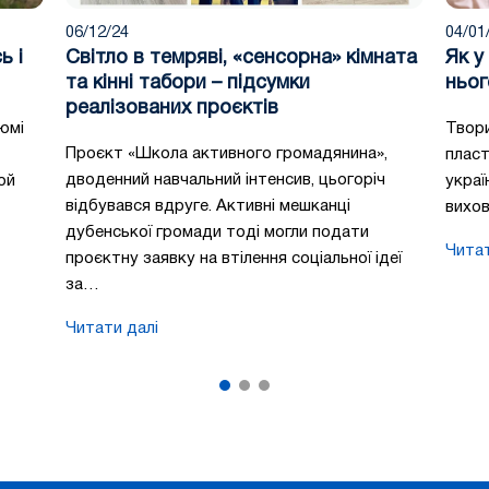
06/12/24
04/01
ь і
Світло в темряві, «сенсорна» кімната
Як у
та кінні табори – підсумки
ньог
реалізованих проєктів
юмі
Твори
Проєкт «Школа активного громадянина»,
пласт
дводенний навчальний інтенсив, цьогоріч
ой
украї
відбувався вдруге. Активні мешканці
вихо
дубенської громади тоді могли подати
Читат
проєктну заявку на втілення соціальної ідеї
за…
Читати далі