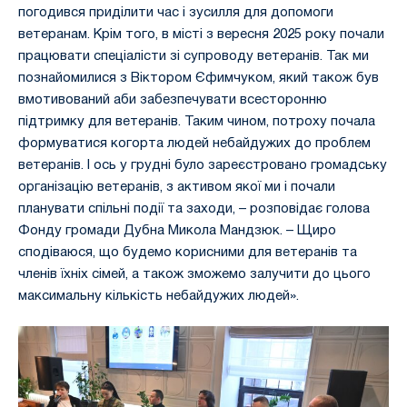
погодився приділити час і зусилля для допомоги
ветеранам. Крім того, в місті з вересня 2025 року почали
працювати спеціалісти зі супроводу ветеранів. Так ми
познайомилися з Віктором Єфимчуком, який також був
вмотивований аби забезпечувати всесторонню
підтримку для ветеранів. Таким чином, потроху почала
формуватися когорта людей небайдужих до проблем
ветеранів. І ось у грудні було зареєстровано громадську
організацію ветеранів, з активом якої ми і почали
планувати спільні події та заходи, – розповідає голова
Фонду громади Дубна Микола Мандзюк. – Щиро
сподіваюся, що будемо корисними для ветеранів та
членів їхніх сімей, а також зможемо залучити до цього
максимальну кількість небайдужих людей».