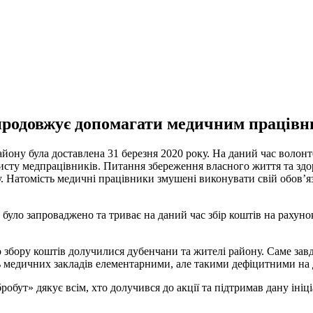
продовжує допомагати медичним праців
айону була доставлена 31 березня 2020 року. На даний час волон
хисту медпрацівників. Питання збереження власного життя та здо
 Натомість медичні працівники змушені виконувати свій обов’язо
було запроваджено та триває на даний час збір коштів на рахуно
о збору коштів долучилися дубенчани та жителі району. Саме зав
ь медичних закладів елементарними, але такими дефіцитними на 
бут» дякує всім, хто долучився до акції та підтримав дану ініці