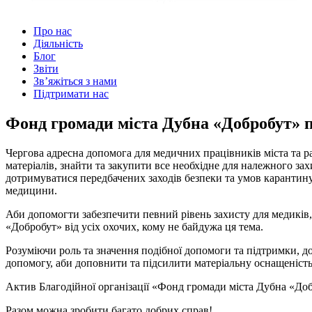
Про нас
Діяльність
Блог
Звіти
Зв’яжіться з нами
Підтримати нас
Фонд громади міста Дубна «Добробут» 
Чергова адресна допомога для медичних працівників міста та р
матеріалів, знайти та закупити все необхідне для належного за
дотримуватися передбачених заходів безпеки та умов карантину.
медицини.
Аби допомогти забезпечити певний рівень захисту для медиків, 
«Добробут» від усіх охочих, кому не байдужа ця тема.
Розуміючи роль та значення подібної допомоги та підтримки, д
допомогу, аби доповнити та підсилити матеріальну оснащеніст
Актив Благодійної організації «Фонд громади міста Дубна «Добро
Разом можна зробити багато добрих справ!