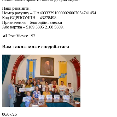
Наші реквізити:
Номер рахунку – UA403333910000026007054741454
Код ЄДРПОУ/ІПН – 43278498
Призначення – благодійні внески
Або картка – 5169 3305 2168 5609.
Post Views:
192
Вам також може сподобатися
06/07/26