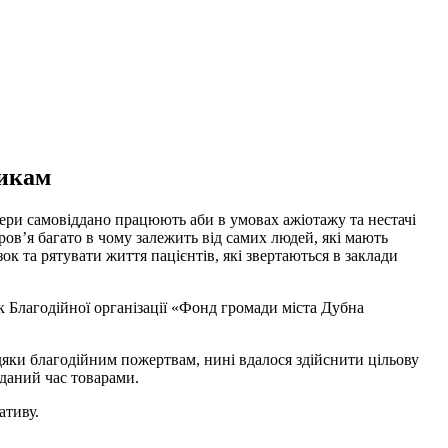
никам
тери самовіддано працюють аби в умовах ажіотажу та нестачі
ров’я багато в чому залежить від самих людей, які мають
к та рятувати життя пацієнтів, які звертаються в заклади
к Благодійної організації «Фонд громади міста Дубна
дяки благодійним пожертвам, нині вдалося здійснити цільову
даний час товарами.
ативу.