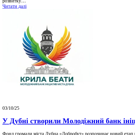
розвитку…
Читати далі
03/10/25
У Дубні створили Молодіжний банк іні
Фонд громади міста Дубна «Добробут» розпочинає новий етап