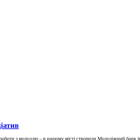
ціатив
 роботи з молоддю – в нашому місті створили Молодіжний бан