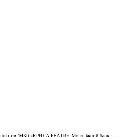
к ініціатив (МБІ) «КРИЛА БЕАТИ». Молодіжний банк…