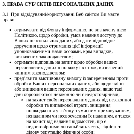
3. ПРАВА СУБ’ЄКТІВ ПЕРСОНАЛЬНИХ ДАНИХ
3.1. При відвідуванні/користуванні Веб-сайтом Ви маєте
право:
отримувати від Фонду інформацію, не визначену цією
Політикою, щодо обробки, умов надання доступу до
Ваших персональних даних, або дати відповідне
доручення щодо отримання цієї інформації
уповноваженими Вами особами, крім випадків,
визначених законодавством;
отримати відповідь на запит щодо обробки ваших
персональних даних в порядку і в строк, визначений
чинним законодавством;
пред’явити вмотивовану вимогу із запереченням проти
обробки Ваших персональних даних, або щодо зміни
або знищення ваших персональних даних, якщо такі
дані обробляються незаконно чи є недостовірними;
на захист своїх персональних даних від незаконної
обробки та випадкової втрати, знищення,
пошкодження у зв’язку з умисним приховуванням,
ненаданням чи несвоєчасним їх наданням, а також
на захист від надання відомостей, що є
недостовірними чи ганьблять честь, гідність та
ділову репутацію фізичної особи;