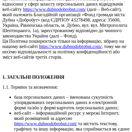
відносини у сфері захисту персональних даних відвідувачів
веб-сайту
https://www.dubnodobrobut.com/
(далі – Веб-сайт),
який належить Благодійній організації «Фонд громади міста
Дубна «Добробут» (код ЄДРПОУ 43278498, адреса: 35600,
Україна, Рівненська область, м. Дубно, вул. вул. Митрополита
Шептицького, 1а), зареєстрованому відповідно до чинного
законодавства України (далі – Фонд).
Ця Політика поширюється тільки на інформацію, зібрану на
нашому веб-сайті
https://www.dubnodobrobut.com/
, тому ми не
несемо відповідальності за політику конфіденційності або
зміст веб-сайтів третіх сторін.
1. ЗАГАЛЬНІ ПОЛОЖЕННЯ
1.1. Терміни та визначення:
база персональних даних – іменована сукупність
упорядкованих персональних даних в електронній
формі та/або у формі картотек персональних даних;
веб-сайт – інформаційний ресурс у мережі Інтернет,
який розміщений за адресою
https://www.dubnodobrobut.com/
та містить текстову,
графічну та іншу інформацію, яка сприймається як єдине