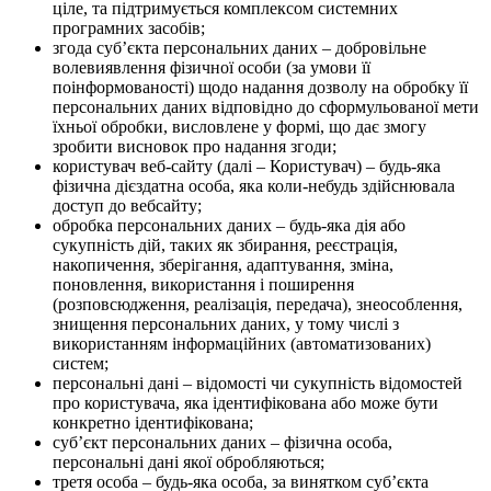
ціле, та підтримується комплексом системних
програмних засобів;
згода суб’єкта персональних даних – добровільне
волевиявлення фізичної особи (за умови її
поінформованості) щодо надання дозволу на обробку її
персональних даних відповідно до сформульованої мети
їхньої обробки, висловлене у формі, що дає змогу
зробити висновок про надання згоди;
користувач веб-сайту (далі – Користувач) – будь-яка
фізична дієздатна особа, яка коли-небудь здійснювала
доступ до вебсайту;
обробка персональних даних – будь-яка дія або
сукупність дій, таких як збирання, реєстрація,
накопичення, зберігання, адаптування, зміна,
поновлення, використання і поширення
(розповсюдження, реалізація, передача), знеособлення,
знищення персональних даних, у тому числі з
використанням інформаційних (автоматизованих)
систем;
персональні дані – відомості чи сукупність відомостей
про користувача, яка ідентифікована або може бути
конкретно ідентифікована;
суб’єкт персональних даних – фізична особа,
персональні дані якої обробляються;
третя особа – будь-яка особа, за винятком суб’єкта