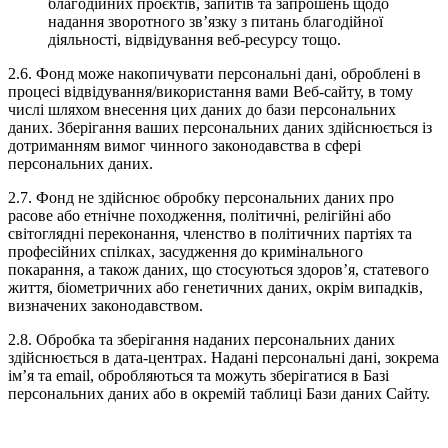
благодійних проєктів, запитів та запрошень щодо
надання зворотного зв’язку з питань благодійної
діяльності, відвідування веб-ресурсу тощо.
2.6. Фонд може накопичувати персональні дані, оброблені в
процесі відвідування/використання вами Веб-сайту, в тому
числі шляхом внесення цих даних до бази персональних
даних. Зберігання ваших персональних даних здійснюється із
дотриманням вимог чинного законодавства в сфері
персональних даних.
2.7. Фонд не здійснює обробку персональних даних про
расове або етнічне походження, політичні, релігійні або
світоглядні переконання, членство в політичних партіях та
професійних спілках, засудження до кримінального
покарання, а також даних, що стосуються здоров’я, статевого
життя, біометричних або генетичних даних, окрім випадків,
визначених законодавством.
2.8. Обробка та зберігання наданих персональних даних
здійснюється в дата-центрах. Надані персональні дані, зокрема
ім’я та email, обробляються та можуть зберігатися в Базі
персональних даних або в окремій таблиці Бази даних Сайту.