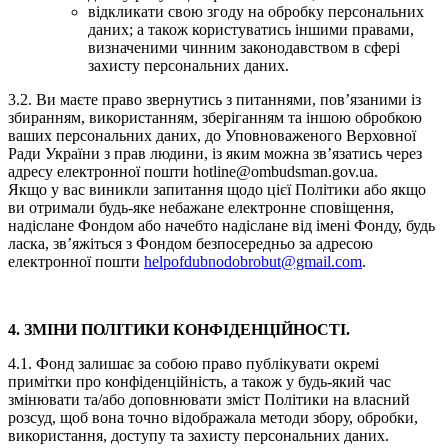
відкликати свою згоду на обробку персональних
даних; а також користуватись іншими правами,
визначеними чинним законодавством в сфері
захисту персональних даних.
3.2. Ви маєте право звернутись з питаннями, пов’язаними із
збиранням, використанням, зберіганням та іншою обробкою
ваших персональних даних, до Уповноваженого Верховної
Ради України з прав людини, із яким можна зв’язатись через
адресу електронної пошти hotline@ombudsman.gov.ua.
Якщо у вас виникли запитання щодо цієї Політики або якщо
ви отримали будь-яке небажане електронне сповіщення,
надіслане Фондом або начебто надіслане від імені Фонду, будь
ласка, зв’яжіться з Фондом безпосередньо за адресою
електронної пошти
helpofdubnodobrobut@gmail.com
.
4. ЗМІНИ ПОЛІТИКИ КОНФІДЕНЦІЙНОСТІ.
4.1. Фонд залишає за собою право публікувати окремі
примітки про конфіденційність, а також у будь-який час
змінювати та/або доповнювати зміст Політики на власний
розсуд, щоб вона точно відображала методи збору, обробки,
використання, доступу та захисту персональних даних.