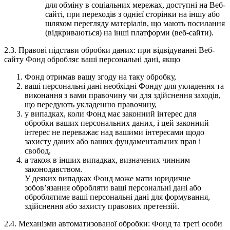
для обміну в соціальних мережах, доступні на Веб-
сайті, при переходів з однієї сторінки на іншу або
шляхом перегляду матеріалів, що мають посилання
(відкриваються) на інші платформи (веб-сайти).
2.3. Правові підстави обробки даних: при відвідуванні Веб-
сайту Фонд обробляє ваші персональні дані, якщо
Фонд отримав вашу згоду на таку обробку,
ваші персональні дані необхідні Фонду для укладення та
виконання з вами правочину чи для здійснення заходів,
що передують укладенню правочину,
у випадках, коли Фонд має законний інтерес для
обробки ваших персональних даних, і цей законний
інтерес не переважає над вашими інтересами щодо
захисту даних або ваших фундаментальних прав і
свобод,
а також в інших випадках, визначених чинним
законодавством.
У деяких випадках Фонд може мати юридичне
зобов’язання обробляти ваші персональні дані або
оброблятиме ваші персональні дані для формування,
здійснення або захисту правових претензій.
2.4. Механізми автоматизованої обробки: Фонд та треті особи