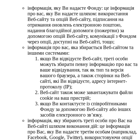
інформація, яку Ви надаєте Фонду: це інформація
про вас, яку Ви надаєте шляхом: використання
Веб-сайту та опцій Веб-сайту, підписання на
отримання оновлень електронною поштою,
надання благодійної допомоги (пожертви) за
допомогою опцій Веб-сайту, комунікації з Фондом
через опції, доступні на Веб-сайті, тощо;
інформація про вас, яка збирається Веб-сайтом та
іншими системами:
якщо Ви відвідуєте Веб-сайт, треті особи
можуть збирати певну інформацію про вас та
ваше відвідування, так як тип та версія
вашого браузера, а також сторінки на Веб-
сайті, які Ви відвідуєте, адресу інтернет-
протоколу (ІР);
Веб-сайт також може завантажувати файли
cookie на ваш пристрій;
якщо Ви контактуєте із співробітниками
Фонду за допомогою Веб-сайту або інших
засобів електронного зв’язку.
інформація, яку збирають треті особи про Вас на
Веб-сайті шляхом виконання дій: це інформація
про Вас, яку Ви надаєте третім особам (наприклад,
Facebook, Google, Twitter), використовуючи опції