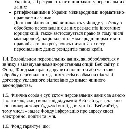
України, які регулюють питання захисту персональних
даних;
ратифікованими в України міжнародними нормативно-
правовими актами.
До правовідносин, які виникають у Фонду у зв’язку з
обробкою персональних даних резидентів іноземних
юрисдикцій, також застосовується право (в тому числі
міжнародне), національні та міжнародні нормативно-
правові акти, що регулюють питання захисту
персональних даних резидентів таких країн.
1.4. Володільцем персональних даних, які обробляються у
зв’язку з відвідуванням/використанням опцій Веб-сайту, є
Фонд. Фонд має право доручити повністю або частково
обробку персональних даних третім особам на підставі
договору, укладеного відповідно до вимог чинного
законодавства.
1.5. Фізична особа є суб’єктом персональних даних за даною
Політикою, якщо вона є відвідувачем Веб-сайту, в т.ч. якщо
вона використовує будь-які опції, доступні на Веб-сайті, у
тому числі – надає Фонду інформацію про адресу своєї
електронної пошти та ім’я.
1.6. Фонд гарантує, що: