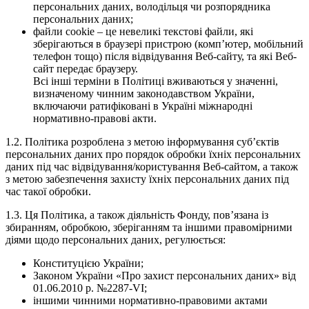
персональних даних, володільця чи розпорядника
персональних даних;
файли cookie – це невеликі текстові файли, які
зберігаються в браузері пристрою (комп’ютер, мобільний
телефон тощо) після відвідування Веб-сайту, та які Веб-
сайт передає браузеру.
Всі інші терміни в Політиці вживаються у значенні,
визначеному чинним законодавством України,
включаючи ратифіковані в Україні міжнародні
нормативно-правові акти.
1.2. Політика розроблена з метою інформування суб’єктів
персональних даних про порядок обробки їхніх персональних
даних під час відвідування/користування Веб-сайтом, а також
з метою забезпечення захисту їхніх персональних даних під
час такої обробки.
1.3. Ця Політика, а також діяльність Фонду, пов’язана із
збиранням, обробкою, зберіганням та іншими правомірними
діями щодо персональних даних, регулюється:
Конституцією України;
Законом України «Про захист персональних даних» від
01.06.2010 р. №2287-VI;
іншими чинними нормативно-правовими актами