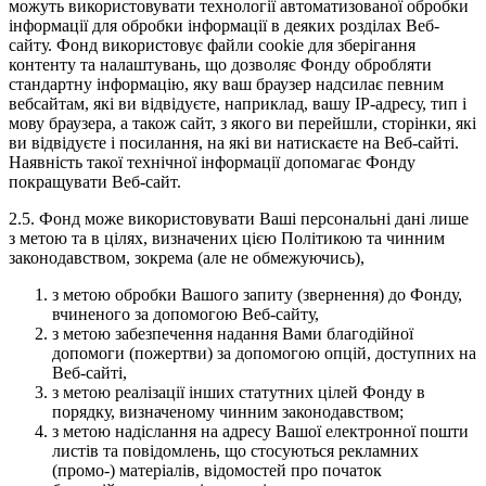
можуть використовувати технології автоматизованої обробки
інформації для обробки інформації в деяких розділах Веб-
сайту. Фонд використовує файли cookie для зберігання
контенту та налаштувань, що дозволяє Фонду обробляти
стандартну інформацію, яку ваш браузер надсилає певним
вебсайтам, які ви відвідуєте, наприклад, вашу IP-адресу, тип і
мову браузера, а також сайт, з якого ви перейшли, сторінки, які
ви відвідуєте і посилання, на які ви натискаєте на Веб-сайті.
Наявність такої технічної інформації допомагає Фонду
покращувати Веб-сайт.
2.5. Фонд може використовувати Ваші персональні дані лише
з метою та в цілях, визначених цією Політикою та чинним
законодавством, зокрема (але не обмежуючись),
з метою обробки Вашого запиту (звернення) до Фонду,
вчиненого за допомогою Веб-сайту,
з метою забезпечення надання Вами благодійної
допомоги (пожертви) за допомогою опцій, доступних на
Веб-сайті,
з метою реалізації інших статутних цілей Фонду в
порядку, визначеному чинним законодавством;
з метою надіслання на адресу Вашої електронної пошти
листів та повідомлень, що стосуються рекламних
(промо-) матеріалів, відомостей про початок